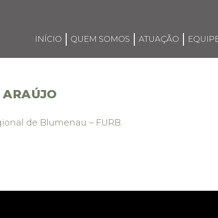
INÍCIO
QUEM SOMOS
ATUAÇÃO
EQUIP
S ARAÚJO
gional de Blumenau – FURB.