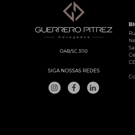
B
Ru
Ne
Sa
OAB/SC 3110
Ce
CE
SIGA NOSSAS REDES
Co