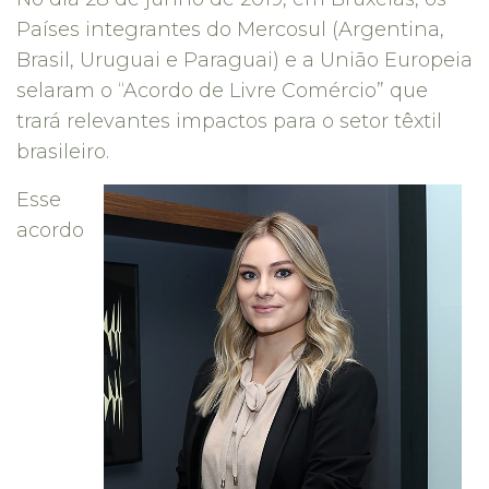
Países integrantes do Mercosul (Argentina,
Brasil, Uruguai e Paraguai) e a União Europeia
selaram o “Acordo de Livre Comércio” que
trará relevantes impactos para o setor têxtil
brasileiro.
Esse
acordo