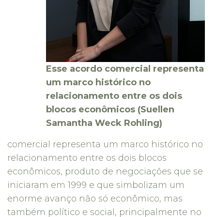
Esse acordo comercial representa
um marco histórico no
relacionamento entre os dois
blocos econômicos (Suellen
Samantha Weck Rohling)
comercial representa um marco histórico no
relacionamento entre os dois blocos
econômicos, produto de negociações que se
iniciaram em 1999 e que simbolizam um
enorme avanço não só econômico, mas
também político e social, principalmente no