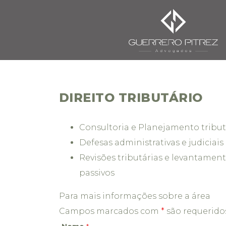
DIREITO TRIBUTÁRIO
Consultoria e Planejamento tribut
Defesas administrativas e judiciais
Revisões tributárias e levantament
passivos
Para mais informações sobre a área
Campos marcados com
*
são requerido