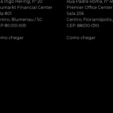
a Ingo Hering, nº 20
Rua Padre Roma, nº 4
umarkt Financial Center
Premier Office Center
la 801
Sala 206
ntro, Blumenau / SC
Centro, Florianópolis 
P 89.010-909
CEP: 88010-090
mo chegar
Como chegar