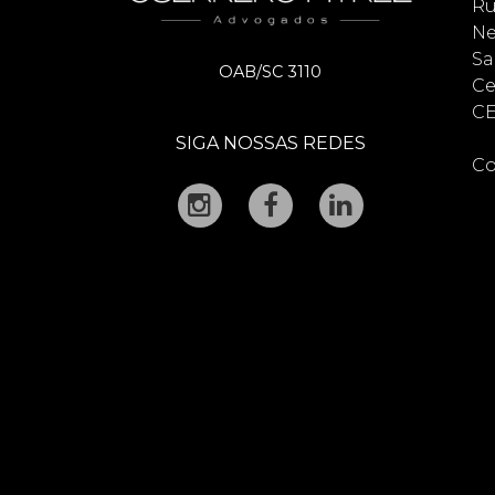
Ru
Ne
Sa
OAB/SC 3110
Ce
CE
SIGA NOSSAS REDES
Co