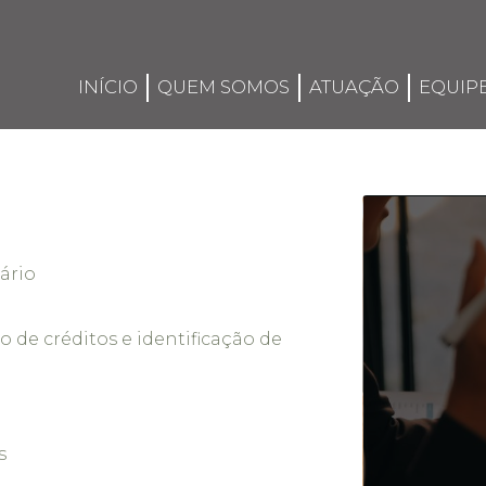
INÍCIO
QUEM SOMOS
ATUAÇÃO
EQUIP
ário
o de créditos e identificação de
s