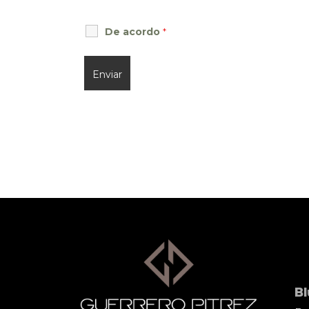
De acordo
*
B