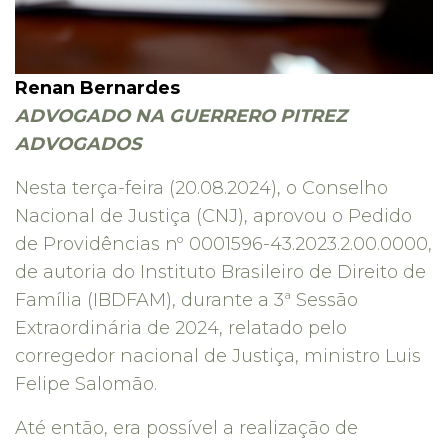
Renan Bernardes
ADVOGADO NA GUERRERO PITREZ
ADVOGADOS
Nesta terça-feira (20.08.2024), o Conselho
Nacional de Justiça (CNJ), aprovou o Pedido
de Providências nº 0001596-43.2023.2.00.0000,
de autoria do Instituto Brasileiro de Direito de
Família (IBDFAM), durante a 3ª Sessão
Extraordinária de 2024, relatado pelo
corregedor nacional de Justiça, ministro Luis
Felipe Salomão.
Até então, era possível a realização de