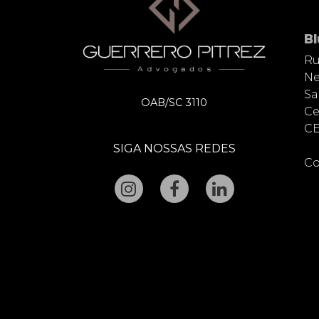
B
Ru
Ne
Sa
OAB/SC 3110
Ce
CE
SIGA NOSSAS REDES
Co