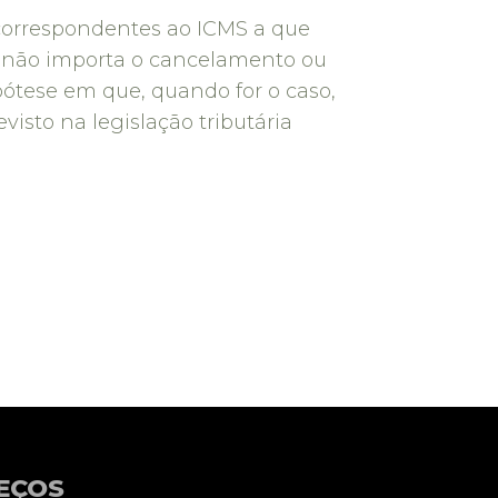
os correspondentes ao ICMS a que
i) não importa o cancelamento ou
pótese em que, quando for o caso,
isto na legislação tributária
EÇOS