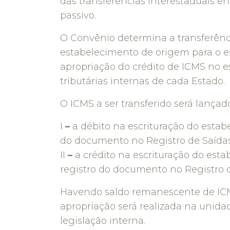
das transferências interestaduais e
passivo.
O Convênio determina a transferênc
estabelecimento de origem para o e
apropriação do crédito de ICMS no es
tributárias internas de cada Estado.
O ICMS a ser transferido será lançad
I
–
a débito na escrituração do esta
do documento no Registro de Saídas
II
–
a crédito na escrituração do est
registro do documento no Registro 
Havendo saldo remanescente de ICM
apropriação será realizada na unida
legislação interna.