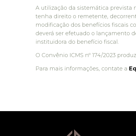
A utilização da sistemática prevista
tenha direito o remetente, decorren
modificação dos benefícios fiscais 
deverá ser efetuado o lançamento de 
instituidora do benefício fiscal.
O Convênio ICMS nº 174/2023 produzirá
Para mais informações, contate a
Eq