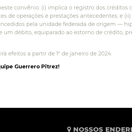
 neste convênio: (i) implica o registro dos crédit
tes de operações e prestações antecedentes; e (i
concedidos pela unidade federada de origem — hi
um débito, equiparado ao estorno de crédito, prev
 efeitos a partir de 1º de janeiro de 2024.
uipe Guerrero Pitrez!
NOSSOS ENDER