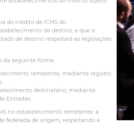
ntre estabelecimentos do mesmo sujeito
ia do crédito de ICMS do
stabelecimento de destino, e que a
tado de destino respeitará as legislações
o da seguinte forma:
belecimento remetente, mediante registro
;
abelecimento destinatário, mediante
de Entradas.
S no estabelecimento remetente, a
de federada de origem, respeitando a