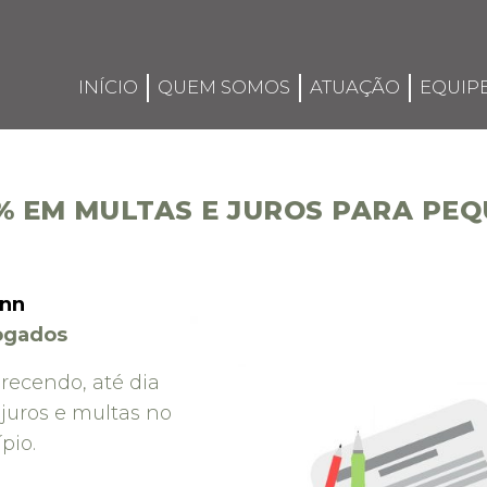
INÍCIO
QUEM SOMOS
ATUAÇÃO
EQUIP
% EM MULTAS E JUROS PARA PE
ann
vogados
erecendo, até dia
 juros e multas no
pio.