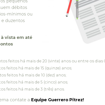
a os pequenos
ssuem débitos
ários-mínimos ou
l e duzentos
à vista em até
contos
s feitos há mais de 20 (vinte) anos ou entre os dias 01
s feitos há mais de 15 (quinze) anos;
s feitos há mais de 10 (dez) anos;
s feitos há mais de 5 (cinco) anos;
s feitos há mais de 3 (três) anos.
tema contate a
Equipe Guerrero Pitrez!