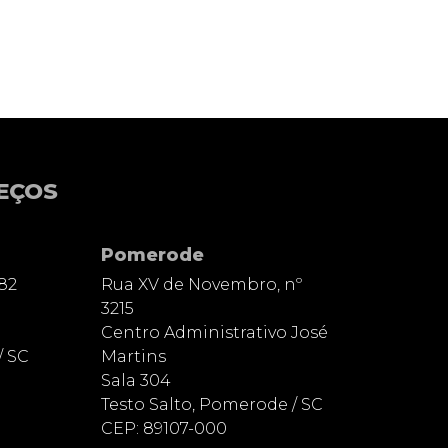
EÇOS
Pomerode
82
Rua XV de Novembro, nº
3215
Centro Administrativo José
/ SC
Martins
Sala 304
Testo Salto, Pomerode / SC
CEP: 89107-000