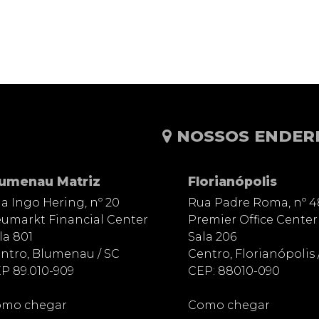
NOSSOS ENDER
lumenau Matriz
Florianópolis
a Ingo Hering, nº 20
Rua Padre Roma, nº 4
umarkt Financial Center
Premier Office Center
la 801
Sala 206
ntro, Blumenau / SC
Centro, Florianópolis 
P 89.010-909
CEP: 88010-090
mo chegar
Como chegar