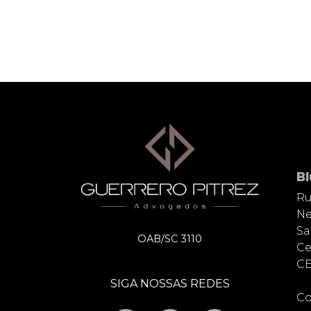
B
Ru
Ne
Sa
OAB/SC 3110
Ce
CE
SIGA NOSSAS REDES
Co