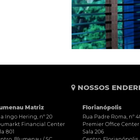
NOSSOS ENDER
lumenau Matriz
Florianópolis
a Ingo Hering, nº 20
Rua Padre Roma, nº 4
umarkt Financial Center
Premier Office Center
la 801
Sala 206
ntro, Blumenau / SC
Centro, Florianópolis 