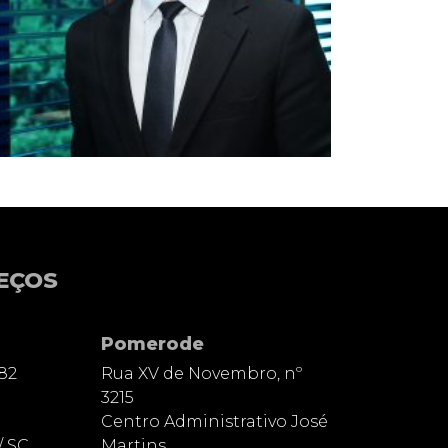
EÇOS
Pomerode
82
Rua XV de Novembro, nº
3215
Centro Administrativo José
/ SC
Martins