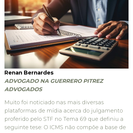
Renan Bernardes
ADVOGADO NA GUERRERO PITREZ
ADVOGADOS
Muito foi noticiado nas mais diversas
plataformas de mídia acerca do julgamento
proferido pelo STF no Tema 69 que definiu a
seguinte tese: O ICMS não compõe a base de