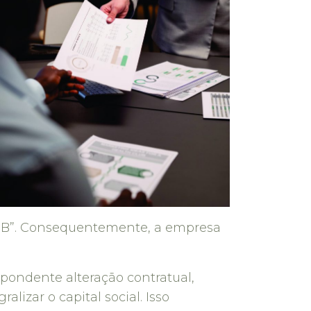
a “B”. Consequentemente, a empresa
spondente alteração contratual,
lizar o capital social. Isso