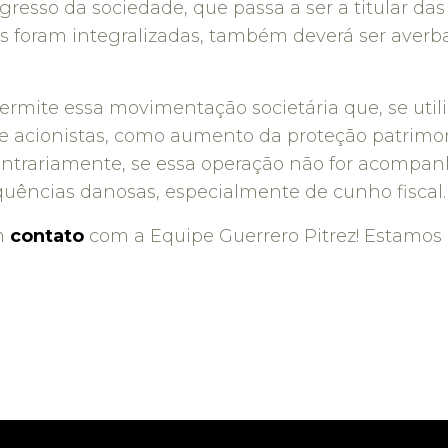
ingresso da sociedade, que passa a ser a titular d
foram integralizadas, também deverá ser averbad
a permite essa movimentação societária que, se uti
s e acionistas, como aumento da proteção patrimon
Contrariamente, se essa operação não for acompa
quências danosas, especialmente de cunho fiscal.
m
contato
com a Equipe Guerrero Pitrez! Estamos 