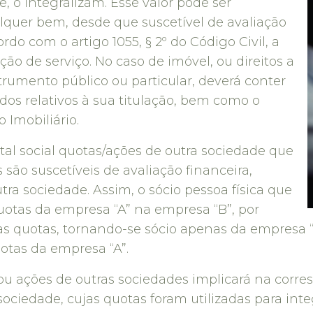
, o integralizam. Esse valor pode ser
lquer bem, desde que suscetível de avaliação
o com o artigo 1055, § 2º do Código Civil, a
ão de serviço. No caso de imóvel, ou direitos a
nstrumento público ou particular, deverá conter
ados relativos à sua titulação, bem como o
 Imobiliário.
ital social quotas/ações de outra sociedade que
 são suscetíveis de avaliação financeira,
a sociedade. Assim, o sócio pessoa física que
quotas da empresa “A” na empresa “B”, por
sas quotas, tornando-se sócio apenas da empres
uotas da empresa “A”.
s ou ações de outras sociedades implicará na corre
ciedade, cujas quotas foram utilizadas para integra