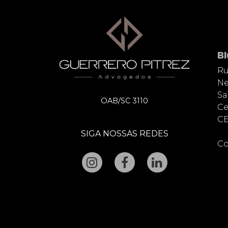
B
Ru
Ne
Sa
OAB/SC 3110
Ce
CE
SIGA NOSSAS REDES
Co