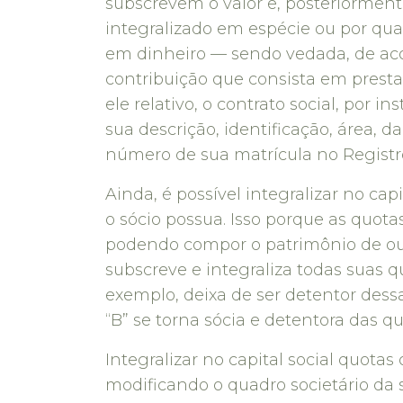
subscrevem o valor e, posteriormente
integralizado em espécie ou por qua
em dinheiro — sendo vedada, de acord
contribuição que consista em prestaç
ele relativo, o contrato social, por i
sua descrição, identificação, área, d
número de sua matrícula no Registro
Ainda, é possível integralizar no cap
o sócio possua. Isso porque as quotas
podendo compor o patrimônio de outr
subscreve e integraliza todas suas 
exemplo, deixa de ser detentor des
“B” se torna sócia e detentora das q
Integralizar no capital social quota
modificando o quadro societário da so