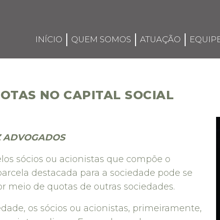
INÍCIO
QUEM SOMOS
ATUAÇÃO
EQUIP
OTAS NO CAPITAL SOCIAL
Z ADVOGADOS
pelos sócios ou acionistas que compõe o
 parcela destacada para a sociedade pode se
por meio de quotas de outras sociedades.
dade, os sócios ou acionistas, primeiramente,