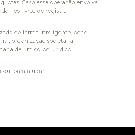
as quotas. Caso essa operação envolva
a nos livros de registro
lizada de forma inteligente, pode
ial, organização societária,
nhada de um corpo jurídico
aqui para ajudar.