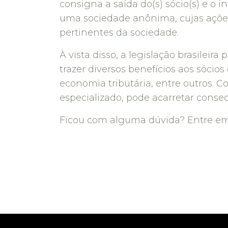
consigna a saída do(s) sócio(s) e o 
uma sociedade anônima, cujas ações 
pertinentes da sociedade.
À vista disso, a legislação brasileir
trazer diversos benefícios aos sócio
economia tributária, entre outros. 
especializado, pode acarretar conse
Ficou com alguma dúvida? Entre e