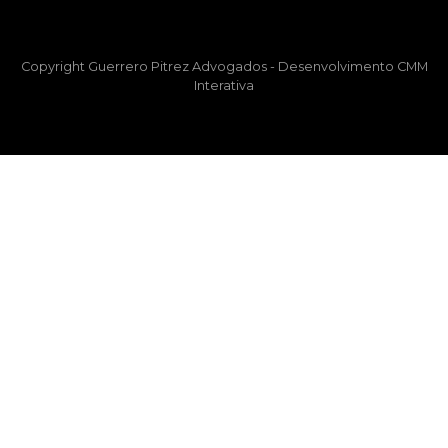
Copyright Guerrero Pitrez Advogados -
Desenvolvimento CMM
Interativa