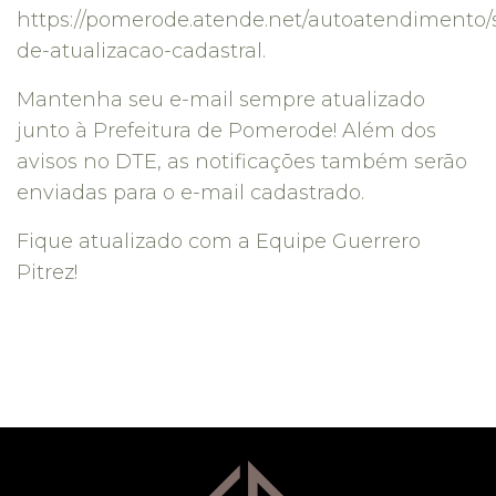
https://pomerode.atende.net/autoatendimento/se
de-atualizacao-cadastral.
Mantenha seu e-mail sempre atualizado
junto à Prefeitura de Pomerode! Além dos
avisos no DTE, as notificações também serão
enviadas para o e-mail cadastrado.
Fique atualizado com a Equipe Guerrero
Pitrez!