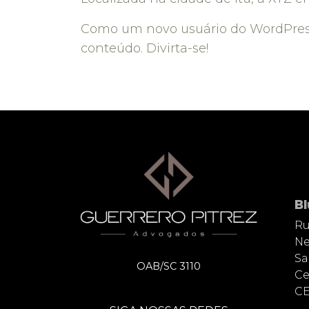
Como um novo usuário do WordPress,
conteúdo. Divirta-se!
B
Ru
Ne
Sa
OAB/SC 3110
Ce
CE