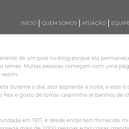
INÍCIO
QUEM SOMOS
ATUAÇÃO
EQUIP
ferente de um post no blog porque ela permanec
dos temas. Muitas pessoas começam com uma pági
o assim:
ta durante o dia, ator aspirante à noite, e este 
Rex e gosto de tomar caipirinha (e banhos de c
undada em 1971, e desde então tem fornecido min
emprega mais de 2.000 pessoas e faz coisas grand