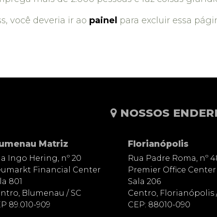
 você deveria ir ao
painel
para excluir essa pági
NOSSOS ENDER
lumenau Matriz
Florianópolis
a Ingo Hering, nº 20
Rua Padre Roma, nº 4
umarkt Financial Center
Premier Office Center
la 801
Sala 206
ntro, Blumenau / SC
Centro, Florianópolis 
P 89.010-909
CEP: 88010-090