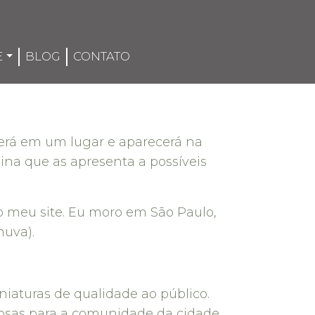
E
BLOG
CONTATO
erá em um lugar e aparecerá na
na que as apresenta a possíveis
é o meu site. Eu moro em São Paulo,
huva).
iaturas de qualidade ao público.
iosas para a comunidade da cidade.