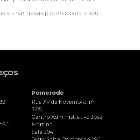
na e criar novas páginas para o seu
EÇOS
Pomerode
82
Rua XV de Novembro, nº
3215
Centro Administrativo José
/ SC
Martins
Sala 304
Testo Salto, Pomerode / SC