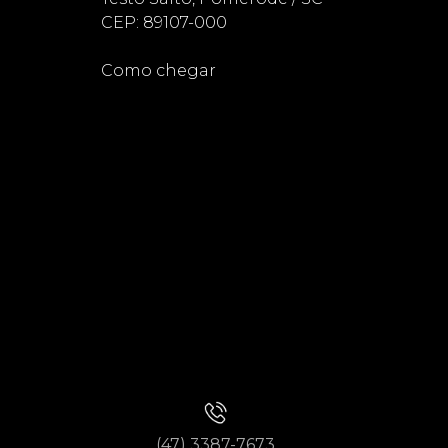
CEP: 89107-000
Como chegar
(47) 3387-7673