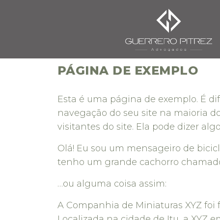
PÁGINA DE EXEMPLO
Esta é uma página de exemplo. É di
navegação do seu site na maioria 
visitantes do site. Ela pode dizer alg
Olá! Eu sou um mensageiro de bicicle
tenho um grande cachorro chamado 
…ou alguma coisa assim:
A Companhia de Miniaturas XYZ foi f
Localizada na cidade de Itu, a XYZ 