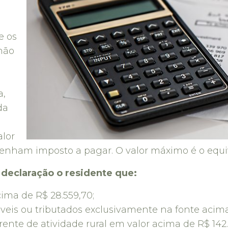
e os
não
a,
da
alor
nham imposto a pagar. O valor máximo é o equiva
a declaração o residente que:
ima de R$ 28.559,70;
eis ou tributados exclusivamente na fonte acima
ente de atividade rural em valor acima de R$ 142.