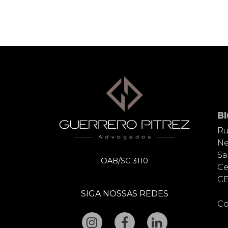
B
Ru
Ne
Sa
OAB/SC 3110
Ce
CE
SIGA NOSSAS REDES
Co