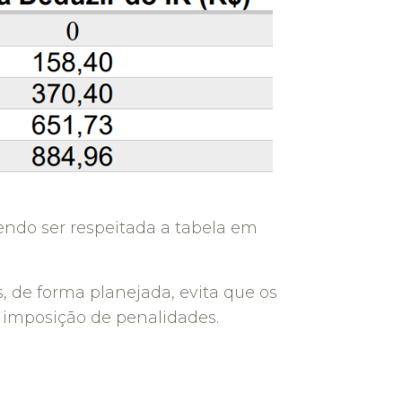
endo ser respeitada a tabela em
, de forma planejada, evita que os
imposição de penalidades.