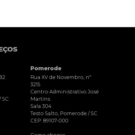
EÇOS
Pomerode
82
Rua XV de Novembro, nº
3215
Centro Administrativo José
/ SC
Martins
Sala 304
Testo Salto, Pomerode / SC
CEP: 89107-000