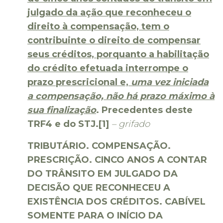
julgado da ação que reconheceu o
direito à compensação, tem o
contribuinte o direito de compensar
seus créditos, porquanto a habilitação
do crédito efetuada interrompe o
prazo prescricional e,
uma vez iniciada
a compensação, não há prazo máximo à
sua finalização
. Precedentes deste
TRF4 e do STJ.[1]
– grifado
TRIBUTÁRIO. COMPENSAÇÃO.
PRESCRIÇÃO. CINCO ANOS A CONTAR
DO TRÂNSITO EM JULGADO DA
DECISÃO QUE RECONHECEU A
EXISTÊNCIA DOS CRÉDITOS. CABÍVEL
SOMENTE PARA O INÍCIO DA