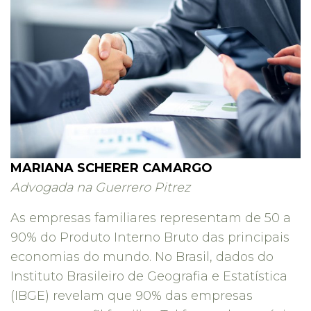
MARIANA SCHERER CAMARGO
Advogada na Guerrero Pitrez
As empresas familiares representam de 50 a
90% do Produto Interno Bruto das principais
economias do mundo. No Brasil, dados do
Instituto Brasileiro de Geografia e Estatística
(IBGE) revelam que 90% das empresas